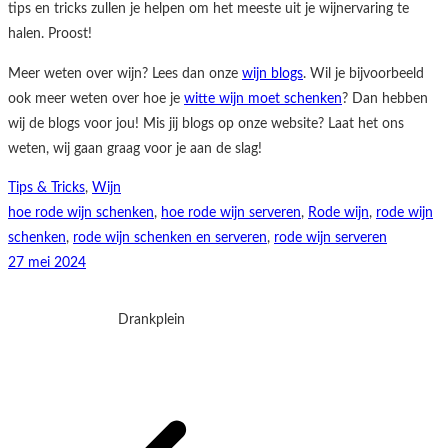
tips en tricks zullen je helpen om het meeste uit je wijnervaring te
halen. Proost!
Meer weten over wijn? Lees dan onze
wijn blogs
. Wil je bijvoorbeeld
ook meer weten over hoe je
witte wijn moet schenken
? Dan hebben
wij de blogs voor jou! Mis jij blogs op onze website? Laat het ons
weten, wij gaan graag voor je aan de slag!
Tips & Tricks
, 
Wijn
hoe rode wijn schenken
, 
hoe rode wijn serveren
, 
Rode wijn
, 
rode wijn
schenken
, 
rode wijn schenken en serveren
, 
rode wijn serveren
27 mei 2024
Drankplein