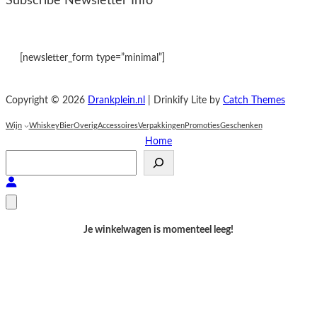
Subscribe Newsletter Info
[newsletter_form type=”minimal”]
Copyright © 2026
Drankplein.nl
|
Drinkify Lite by
Catch Themes
Wijn
Whiskey
Bier
Overig
Accessoires
Verpakkingen
Promoties
Geschenken
Home
S
e
a
r
c
Je winkelwagen is momenteel leeg!
h