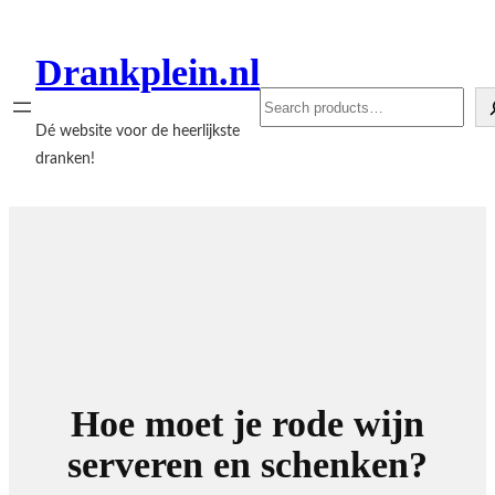
Ga
naar
Drankplein.nl
de
Search
inhoud
Dé website voor de heerlijkste
dranken!
Hoe moet je rode wijn
serveren en schenken?