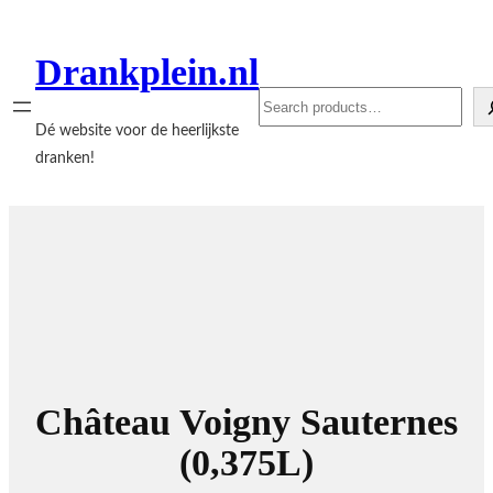
Ga
naar
Drankplein.nl
de
Search
inhoud
Dé website voor de heerlijkste
dranken!
Château Voigny Sauternes
(0,375L)