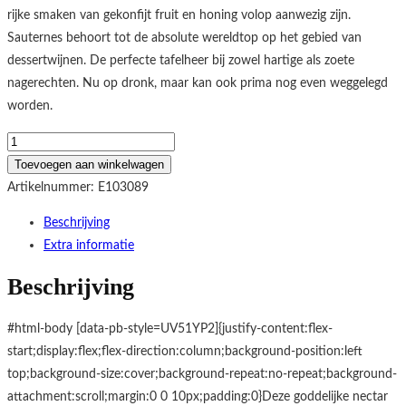
€14,99.
€11,49.
rijke smaken van gekonfijt fruit en honing volop aanwezig zijn.
Sauternes behoort tot de absolute wereldtop op het gebied van
dessertwijnen. De perfecte tafelheer bij zowel hartige als zoete
nagerechten. Nu op dronk, maar kan ook prima nog even weggelegd
worden.
Château
Voigny
Toevoegen aan winkelwagen
Sauternes
Artikelnummer:
E103089
(0,375L)
Beschrijving
aantal
Extra informatie
Beschrijving
#html-body [data-pb-style=UV51YP2]{justify-content:flex-
start;display:flex;flex-direction:column;background-position:left
top;background-size:cover;background-repeat:no-repeat;background-
attachment:scroll;margin:0 0 10px;padding:0}Deze goddelijke nectar