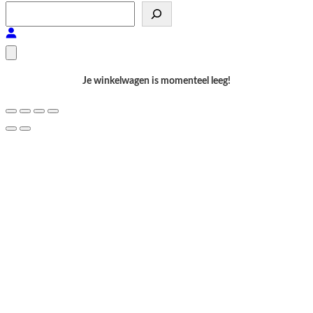
S
e
a
r
c
Je winkelwagen is momenteel leeg!
h