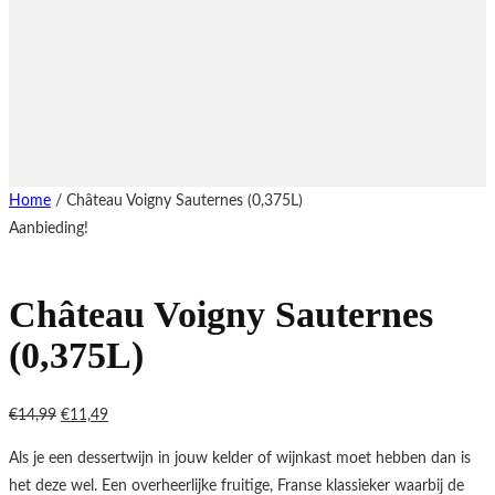
Home
/ Château Voigny Sauternes (0,375L)
Aanbieding!
Château Voigny Sauternes
(0,375L)
Oorspronkelijke
Huidige
€
14,99
€
11,49
prijs
prijs
Als je een dessertwijn in jouw kelder of wijnkast moet hebben dan is
was:
is:
het deze wel. Een overheerlijke fruitige, Franse klassieker waarbij de